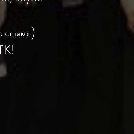
)
частников
ТК!