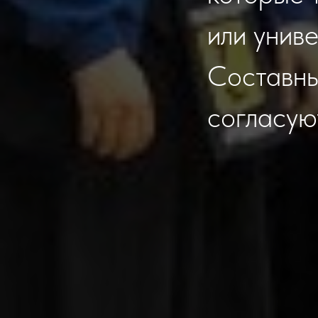
или униве
Составны
согласую