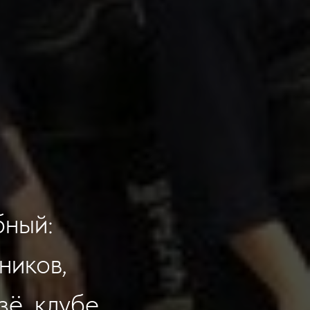
бный:
ников,
зё, клубе