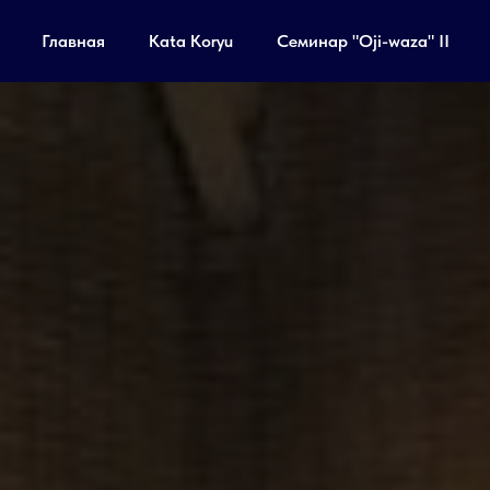
Главная
Kata Koryu
Семинар "Oji-waza" II