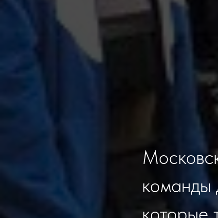
Московск
команды 
которые 