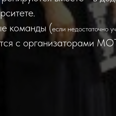
рситете.
е команды (
если недостаточно у
тся с организаторами МО