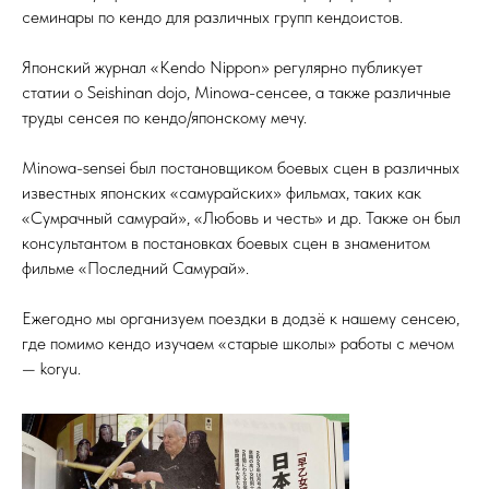
семинары по кендо для различных групп кендоистов.
Японский журнал «Kendo Nippon» регулярно публикует
статии о Seishinan dojo, Minowa-сенсее, а также различные
труды сенсея по кендо/японскому мечу.
Minowa-sensei был постановщиком боевых сцен в различных
известных японских «самурайских» фильмах, таких как
«Сумрачный самурай», «Любовь и честь» и др. Также он был
консультантом в постановках боевых сцен в знаменитом
фильме «Последний Самурай».
Ежегодно мы организуем поездки в додзё к нашему сенсею,
где помимо кендо изучаем «старые школы» работы с мечом
— koryu.