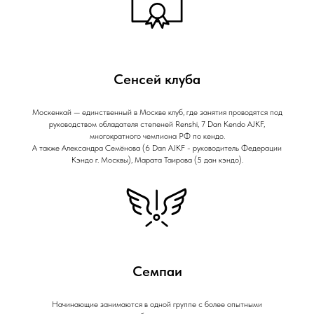
Сенсей клуба
Москенкай — единственный в Москве клуб, где занятия проводятся под
руководством обладателя степеней Renshi, 7 Dan Kendo AJKF,
многократного чемпиона РФ по кендо.
А также Александра Семёнова (6 Dan AJKF - руководитель Федерации
Кэндо г. Москвы), Марата Таирова (5 дан кэндо).
Семпаи
Начинающие занимаются в одной группе с более опытными