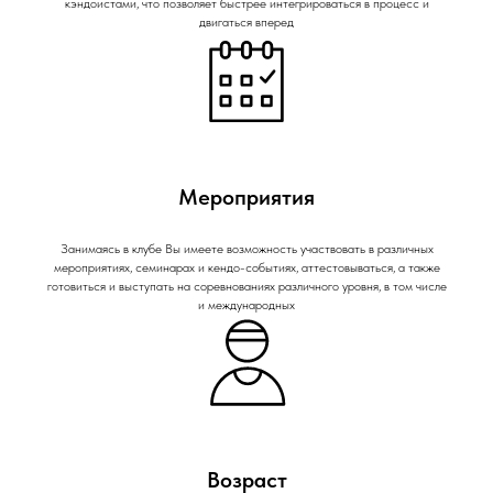
кэндоистами, что позволяет быстрее интегрироваться в процесс и
двигаться вперед
Мероприятия
Занимаясь в клубе Вы имеете возможность участвовать в различных
мероприятиях, семинарах и кендо-событиях, аттестовываться, а также
готовиться и выступать на соревнованиях различного уровня, в том числе
и международных
Возраст