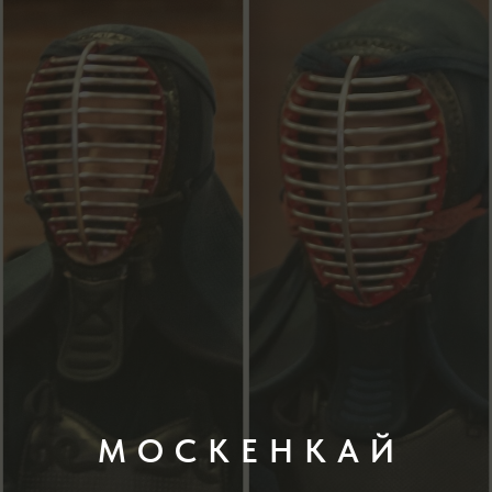
М О С К Е Н К А Й